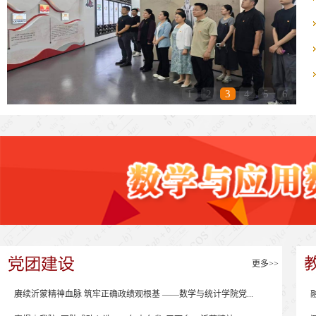
1
2
3
4
5
6
更多>>
赓续沂蒙精神血脉 筑牢正确政绩观根基 ——数学与统计学院党...