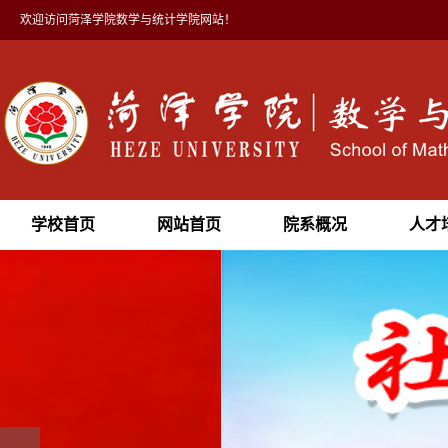
欢迎访问菏泽学院数学与统计学院网站！
学校首页
网站首页
院系概况
人才